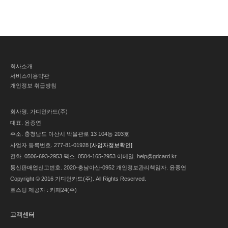
회사소개
서비스이용약관
개인정보 취급방침
회사명.
가디언카드(주)
대표.
윤종연
주소.
충청남도 아산시 박물관로 13 104동 203호
사업자 등록번호.
277-81-01928
[사업자정보확인]
전화.
0506-693-2953
팩스.
0504-165-2953
이메일.
help@gdcard.kr
통신판매업신고번호.
2020-충남아산-0952
개인정보관리책임자.
윤종연
Copyright © 2016 가디언카드(주). All Rights Reserved.
호스팅 제공자 : 카페24(주)
고객센터